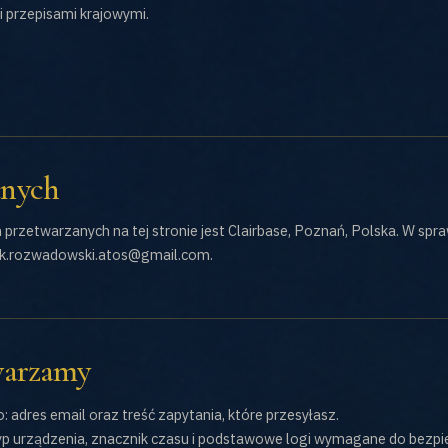
 przepisami krajowymi.
anych
rzetwarzanych na tej stronie jest Clairbase, Poznań, Polska. W sp
ek.rozwadowski.atos@gmail.com.
twarzamy
adres email oraz treść zapytania, które przesyłasz.
yp urządzenia, znacznik czasu i podstawowe logi wymagane do bezpie