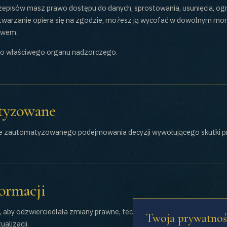
episów masz prawo dostępu do danych, sprostowania, usunięcia, ogr
etwarzanie opiera się na zgodzie, możesz ją wycofać w dowolnym m
awem.
do właściwego organu nadzorczego.
atyzowane
nie zautomatyzowanego podejmowania decyzji wywołującego skutki 
formacji
 aby odzwierciedlała zmiany prawne, techniczne lub operacyjne. Naj
Twoja prywatnoś
ualizacji.