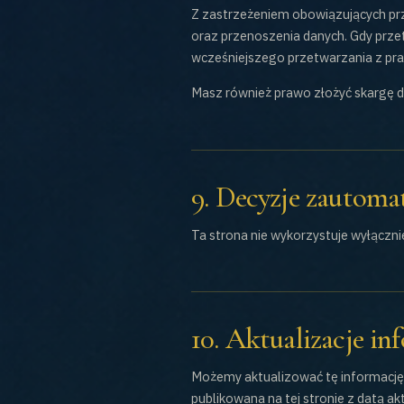
Z zastrzeżeniem obowiązujących prz
oraz przenoszenia danych. Gdy prz
wcześniejszego przetwarzania z pr
Masz również prawo złożyć skargę 
9. Decyzje zautom
Ta strona nie wykorzystuje wyłącz
10. Aktualizacje in
Możemy aktualizować tę informację,
publikowana na tej stronie z datą akt