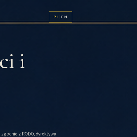
PL
|
EN
i i
es zgodnie z RODO, dyrektywą