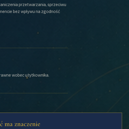
aniczenia przetwarzania, sprzeciwu
omencie bez wpływu na zgodność
prawne wobec użytkownika.
nowsza wersja jest zawsze
ć ma znaczenie